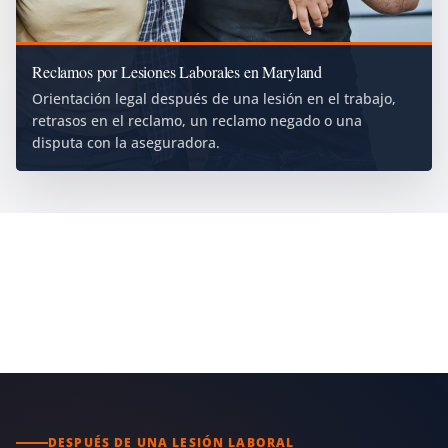
Reclamos por Lesiones Laborales en Maryland
Orientación legal después de una lesión en el trabajo,
retrasos en el reclamo, un reclamo negado o una
disputa con la aseguradora.
DESPUÉS DE UNA LESIÓN LABORAL