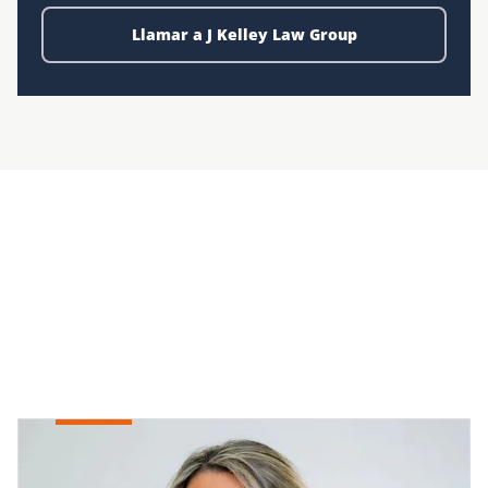
Llamar a J Kelley Law Group