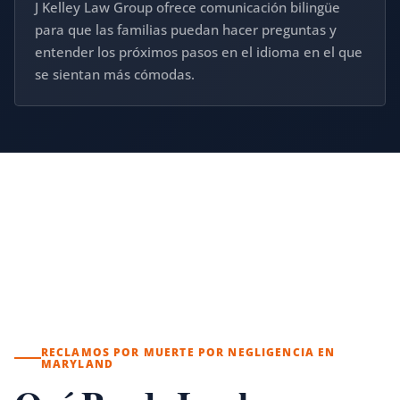
J Kelley Law Group ofrece comunicación bilingüe
para que las familias puedan hacer preguntas y
entender los próximos pasos en el idioma en el que
se sientan más cómodas.
RECLAMOS POR MUERTE POR NEGLIGENCIA EN
MARYLAND