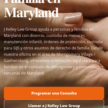
Maryland
J Kelley Law Group ayuda a personas y familias en
Maryland con divorcio, custodia de menores,
manutención infantil, órdenes de protección, custodia
para SIJS y otros asuntos de derecho de familia. Desde
nuestra oficina en el área de Montgomery Village /
Gaithersburg, ofrecemos orientación legal clara para
familias en el condado de Montgomery y comunidades
cercanas de Maryland.
Programar una Consulta
Llamar a J Kelley Law Group